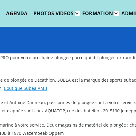
Main
navigation
AGENDA
PHOTOS VIDEOS
FORMATION
ADMI
NISTRATION sub-navigation
CONTACTS sub-navigation
DEVENIR MEMBRE sub-navigati
PRO pour votre prochaine plongée parce qui dit plongée extraordi
que de plongée de Decathlon. SUBEA est la marque des sports suba
n.
Boutique Subea AMB
ppe et Antoine Danneau, passionnés de plongée sont à votre service
et d’apnée sont chez AQUATOP, rue des bateliers 20, 5190 Jemep
marine à votre service. Deux magasins de matériel de plongée : c
s 110B à 1970 Wezembeek-Oppem