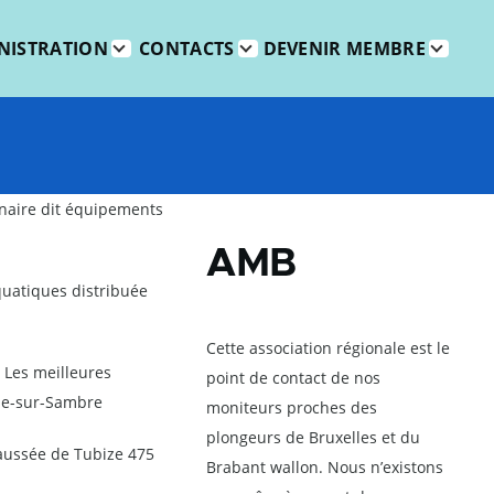
Menu
de
NISTRATION
CONTACTS
navigation
DEVENIR MEMBRE
on
pour
utilisateur
anonyme
naire dit équipements
AMB
quatiques distribuée
Cette association régionale est le
. Les meilleures
point de contact de nos
pe-sur-Sambre
moniteurs proches des
plongeurs de Bruxelles et du
haussée de Tubize 475
Brabant wallon. Nous n’existons